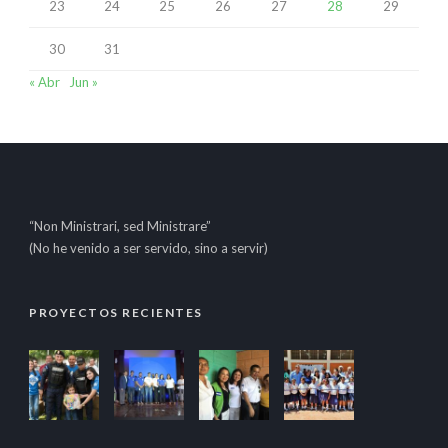
23
24
25
26
27
28
29
30
31
« Abr
Jun »
“Non Ministrari, sed Ministrare”
(No he venido a ser servido, sino a servir)
PROYECTOS RECIENTES